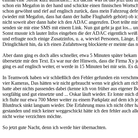
schon ein Megafon in der hand und schickte einen finnischen Wortschw
schon gewöhnt und rief auf englisch zurück, dass mein Fahrzeug defek
(wieder mit Megafon, dass hat dann der halbe Flughafeb gehört) ob ic
nicht soweit aber dann habe ich den ADAC angerufen. Dort teilte mir 
senden sie mir eine SMS mit einem Link. Nun gut geht ja gut los... u
Sonst musste ich lauter Infos eingeben die der ADAC eigentlich wei
und erfragte noch einige Zusatzinfos, u. a, wieviel Personen, Länge,
Dringlichkeit hin, da ich einen Zufahrtsweg blockierte er meinte das
Aber dann ging es doch alles schneller, etwa 5 Minuten später bekam i
übersetzte mir den Text. Es war nur der Hinweis, dass die Firma Xy je
ging es auf englisch weiter, er werde in 15 Minuten bei mir sein. Es 
In Teamwork haben wir schließlich den Fehler gefunden ein verschm
vier Kameras, Das hätten wir nicht gebraucht wenn wir gleich am richt
hatte aber nichts passendes dabei (kenne ich von früher aus eigener
sorgfältig und gut einsetzte und ... Oskar läuft wieder. Er lotste mi
ich fiuhr nur etwa 700 Meter weiter zu einem Parkplatz auf dem ich 
Blutdruck sinkt langsam wieder. Die Erfahrung muss ich nicht öfter h
gestanden und mich keiner weggeschickt hätte ich den fehler auch alle
nicht weise verzichten möchte.
So jetzt gute Nacht, denn ich werde hier übernachten.