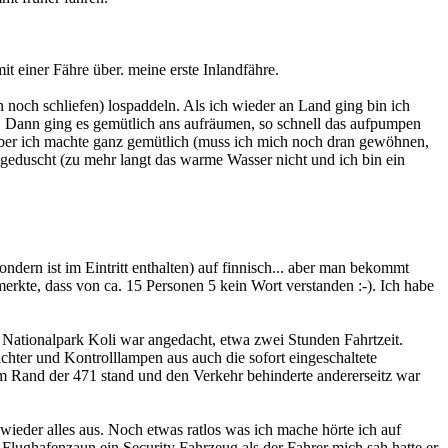
 einer Fähre über. meine erste Inlandfähre.
och schliefen) lospaddeln. Als ich wieder an Land ging bin ich
. Dann ging es gemütlich ans aufräumen, so schnell das aufpumpen
.Aber ich machte ganz gemütlich (muss ich mich noch dran gewöhnen,
 geduscht (zu mehr langt das warme Wasser nicht und ich bin ein
ondern ist im Eintritt enthalten) auf finnisch... aber man bekommt
erkte, dass von ca. 15 Personen 5 kein Wort verstanden :-). Ich habe
Nationalpark Koli war angedacht, etwa zwei Stunden Fahrtzeit.
Lichter und Kontrolllampen aus auch die sofort eingeschaltete
 am Rand der 471 stand und den Verkehr behinderte andererseitz war
g wieder alles aus. Noch etwas ratlos was ich mache hörte ich auf
 Flughafenzaun ein Security Fahrzeug als der Fahrer mich sah hatte er