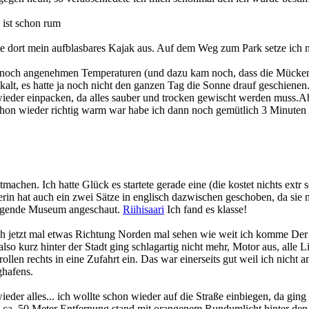
 ist schon rum
dort mein aufblasbares Kajak aus. Auf dem Weg zum Park setze ich mit
i noch angenehmen Temperaturen (und dazu kam noch, dass die Mücken n
lt, es hatte ja noch nicht den ganzen Tag die Sonne drauf geschienen
s wieder einpacken, da alles sauber und trocken gewischt werden muss
schon wieder richtig warm war habe ich dann noch gemütlich 3 Minuten
achen. Ich hatte Glück es startete gerade eine (die kostet nichts extr s
in hat auch ein zwei Sätze in englisch dazwischen geschoben, da sie m
liegende Museum angeschaut.
Riihisaari
Ich fand es klasse!
h jetzt mal etwas Richtung Norden mal sehen wie weit ich komme Der 
also kurz hinter der Stadt ging schlagartig nicht mehr, Motor aus, alle 
llen rechts in eine Zufahrt ein. Das war einerseits gut weil ich nicht
ghafens.
ieder alles... ich wollte schon wieder auf die Straße einbiegen, da gin
 in ca. 50 Meter Entfernung stand mit orangenem Rundumlicht hinter den