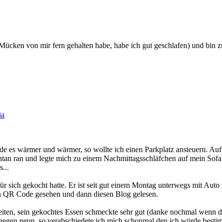
ie Mücken von mir fern gehalten habe, habe ich gut geschlafen) und bin
ia
e es wärmer und wärmer, so wollte ich einen Parkplatz ansteuern. Au
ontan ran und legte mich zu einem Nachmittagsschläfchen auf mein Sof
...
 für sich gekocht hatte. Er ist seit gut einem Montag unterwegs mit Au
n QR Code gesehen und dann diesen Blog gelesen.
keiten, sein gekochtes Essen schmeckte sehr gut (danke nochmal wenn d
te gegen neun, so verabschiedete ich mich schonmal den ich würde bestim