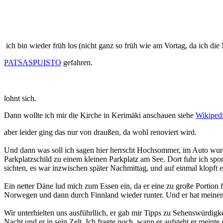
ich bin wieder früh los (nicht ganz so früh wie am Vortag, da ich d
PATSASPUISTO
gefahren.
lohnt sich.
Dann wollte ich mir die Kirche in Kerimäki anschauen siehe
Wikiped
aber leider ging das nur von draußen, da wohl renoviert wird.
Und dann was soll ich sagen hier herrscht Hochsommer, im Auto wurd
Parkplatzschild zu einem kleinen Parkplatz am See. Dort fuhr ich sp
sichten, es war inzwischen später Nachmittag, und auf einmal klopft es
Ein netter Däne lud mich zum Essen ein, da er eine zu große Portion
Norwegen und dann durch Finnland wieder runter. Und er hat meine
Wir unterhielten uns ausführllich, er gab mir Tipps zu Sehenswürdig
Nacht und er in sein Zelt. Ich fragte noch, wann er aufsteht er mein