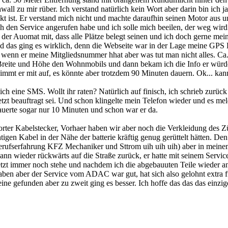
all zu mir rüber. Ich verstand natürlich kein Wort aber darin bin ich
t ist. Er verstand mich nicht und machte daraufhin seinen Motor aus u
h den Service angerufen habe und ich solle mich beeilen, der weg wird 
der Auomat mit, dass alle Plätze belegt seinen und ich doch gerne mei
nd das ging es wirklich, denn die Webseite war in der Lage meine GPS 
ß wenn er meine Mitgliedsnummer hhat aber was tut man nicht alles. C
 Breite und Höhe den Wohnmobils und dann bekam ich die Info er würde 
 nimmt er mit auf, es könnte aber trotzdem 90 Minuten dauern. Ok... ka
ch eine SMS. Wollt ihr raten? Natürlich auf finisch, ich schrieb zurüc
tzt beauftragt sei. Und schon klingelte mein Telefon wieder und es meld
dauerte sogar nur 10 Minuten und schon war er da.
orter Kabelstecker, Vorhaer haben wir aber noch die Verkleidung des
igen Kabel in der Nähe der batterie kräftig genug gerüttelt hätten. De
 Berufserfahrung KFZ Mechaniker und Sttrom uih uih uih) aber in meine
ch dann wieder rückwärts auf die Straße zurück, er hatte mit seinem Serv
jetzt immer noch stehe und nachdem ich die abgebauuten Teile wieder a
aben aber der Service vom ADAC war gut, hat sich also gelohnt extra fü
ine gefunden aber zu zweit ging es besser. Ich hoffe das das das einzig