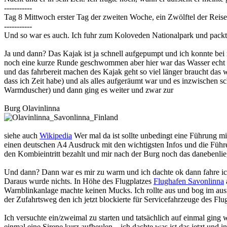
-----------
Tag 8 Mittwoch erster Tag der zweiten Woche, ein Zwölftel der Reise
-----------
Und so war es auch. Ich fuhr zum Koloveden Nationalpark und packte 
Ja und dann? Das Kajak ist ja schnell aufgepumpt und ich konnte be
noch eine kurze Runde geschwommen aber hier war das Wasser echt ka
und das fahrbereit machen des Kajak geht so viel länger braucht da
dass ich Zeit habe) und als alles aufgeräumt war und es inzwischen 
Warmduscher) und dann ging es weiter und zwar zur
Burg Olavinlinna
siehe auch
Wikipedia
Wer mal da ist sollte unbedingt eine Führung mitm
einen deutschen A4 Ausdruck mit den wichtigsten Infos und die Führer
den Kombieintritt bezahlt und mir nach der Burg noch das daneben
Und dann? Dann war es mir zu warm und ich dachte ok dann fahre ic
Daraus wurde nichts. In Höhe des Flugplatzes
Flughafen Savonlinna
Warnblinkanlage machte keinen Mucks. Ich rollte aus und bog im ausro
der Zufahrtsweg den ich jetzt blockierte für Servicefahrzeuge des Flu
Ich versuchte ein/zweimal zu starten und tatsächlich auf einmal ging w
einmal eine Sirene kurz aufheulen... ich dachte was ist das jetzt und