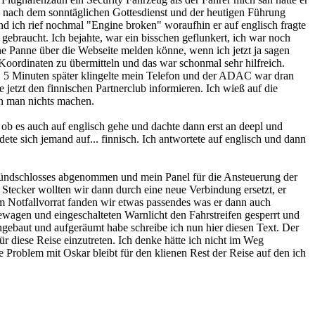
 ja nach dem sonntäglichen Gottesdienst und der heutigen Führung
nd ich rief nochmal "Engine broken" woraufhin er auf englisch fragte
gebraucht. Ich bejahte, war ein bisschen geflunkert, ich war noch
ne Panne über die Webseite melden könne, wenn ich jetzt ja sagen
Koordinaten zu übermitteln und das war schonmal sehr hilfreich.
a. 5 Minuten später klingelte mein Telefon und der ADAC war dran
jetzt den finnischen Partnerclub informieren. Ich wieß auf die
nn man nichts machen.
k ob es auch auf englisch gehe und dachte dann erst an deepl und
ete sich jemand auf... finnisch. Ich antwortete auf englisch und dann
 Zündschlosses abgenommen und mein Panel für die Ansteuerung der
n Stecker wollten wir dann durch eine neue Verbindung ersetzt, er
m Notfallvorrat fanden wir etwas passendes was er dann auch
icewagen und eingeschalteten Warnlicht den Fahrstreifen gesperrt und
ngebaut und aufgeräumt habe schreibe ich nun hier diesen Text. Der
r diese Reise einzutreten. Ich denke hätte ich nicht im Weg
e Problem mit Oskar bleibt für den klienen Rest der Reise auf den ich