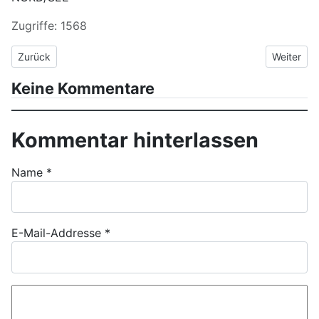
Zugriffe: 1568
Vorheriger Beitrag: Die Reise beginnt... 032/2023 Erstes Campi
Nächster 
Zurück
Weiter
Keine Kommentare
Kommentar hinterlassen
Name
*
E-Mail-Addresse
*
Kommentar Text
*